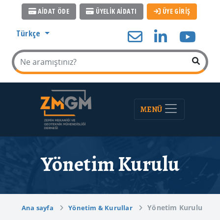
AİDAT ÖDE
ÜYELİK AİDATI
ÜYE GİRİŞ
Türkçe
MENÜ
Yönetim Kurulu
Yönetim Kurulu
Ana sayfa
Yönetim & Kurullar