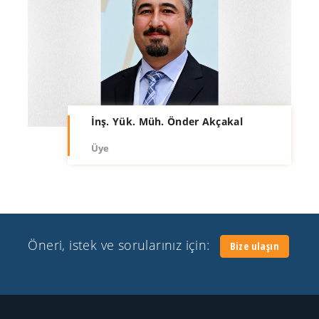
İnş. Yük. Müh. Önder Akçakal
Üye
Öneri, istek ve sorularınız için
:
Bize ulaşın