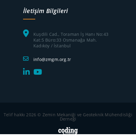
İletişim Bilgileri
Kuşdili Cad., Toraman İş Hanı No:43
Kat:5 Büro:33 Osmanağa Mah.
Kadıköy / İstanbul
info@zmgm.org.tr
Telif hakkı 2026 © Zemin Mekaniği ve Geoteknik Mühendisliği
Derneği