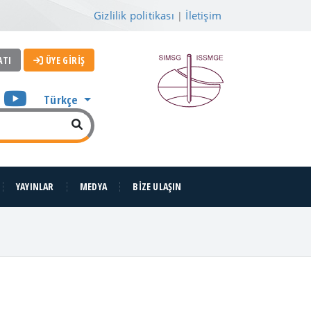
Gizlilik politikası
İletişim
|
ATI
ÜYE GİRİŞ
Türkçe
YAYINLAR
MEDYA
BİZE ULAŞIN