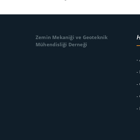
H
Zemin Mekaniği ve Geoteknik
Mühendisliği Derneği
-
-
-
-
-