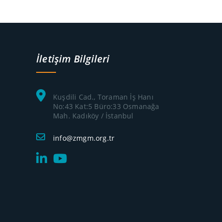
İletişim Bilgileri
Kuşdili Cad., Toraman İş Hanı
No:43 Kat:5 Büro:33 Osmanağa
Mah. Kadıköy / İstanbul
info@zmgm.org.tr