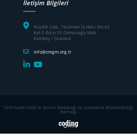
İletişim Bilgileri
Kuşdili Cad., Toraman İş Hanı No:43
Kat:5 Büro:33 Osmanağa Mah.
Kadıköy / İstanbul
info@zmgm.org.tr
Telif hakkı 2026 © Zemin Mekaniği ve Geoteknik Mühendisliği
Derneği