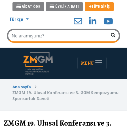
AİDAT ÖDE
ÜYELİK AİDATI
ÜYE GİRİŞ
Türkçe
MENÜ
Ana sayfa
ZMGM 19. Ulusal Konferansı ve 3. GGM Sempozyumu
Sponsorluk Daveti
ZMGM 19. Ulusal Konferansı ve 3.