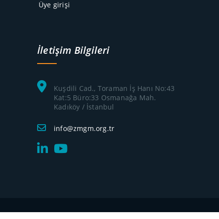
Üye girişi
İletişim Bilgileri
Kuşdili Cad., Toraman İş Hanı No:43
Kat:5 Büro:33 Osmanağa Mah.
Kadıköy / İstanbul
info@zmgm.org.tr
Telif hakkı 2026 © Zemin Mekaniği ve Geoteknik Mühendisliği