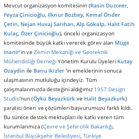
Mevcut organizasyon komitesinin (
Rasin Duzceer
,
Feyza Çinicioğlu
,
Ilknur Bozbey
,
Kemal Önder
Çetin
,
Nejan Huvaj Sarıhan
,
Alp Gökalp
,
Halit Fatih
Kulaç
,
Özer Çinicioğlu
), önceki organizasyon
komitesinde büyük katkı vererek görev alan
Müge
Inanir
'ın ve
Zemin Mekaniği ve Geoteknik
Mühendisliği Derneği
Yönetim Kurulu Üyeleri
Kutay
Ozaydin
ile
Banu Ikizler
‘in emeklerinin sonuca
ulaşmasının mutluluğu içindeyiz. Tüm
çalışmalarımızda desteğini aldığımız
1957 Design
Studio
’nun (
Öykü Beyazkürk
ve
Halit Beyazkurk
)
yaratıcı öneri ve çözümleri başvurumuzu farklı kıldı.
Bu sürece destek mektupları ile katkı veren tüm
kurumlarımıza (
Çevre ve Şehircilik Bakanlığı
,
İstanbul Büyükşehir Belediyesi
,
Türkiye