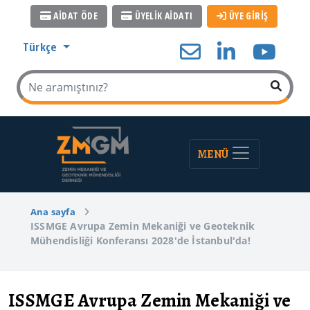
AİDAT ÖDE
ÜYELİK AİDATI
ÜYE GİRİŞ
Türkçe
MENÜ
Ana sayfa
ISSMGE Avrupa Zemin Mekaniği ve Geoteknik
Mühendisliği Konferansı 2028'de İstanbul'da!
ISSMGE Avrupa Zemin Mekaniği ve