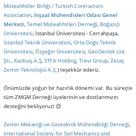
Müteahhitler Birliği / Turkish Contractors
Association
,
İnşaat Mühendisleri Odası Genel
Merkezi
,
Temel Müteahhitleri Derneği
,
Boğaziçi
Üniversitesi
, İstanbul Üniversitesi - Cerrahpaşa,
İstanbul Teknik Üniversitesi
,
Orta Doğu Teknik
Üniversitesi
,
Özyeğin Üniversitesi
,
GeoDestek Ltd.
Şti.
,
Kasktaş A.Ş
,
STFA Holding
,
Trevi Group
,
Zetaş
Zemin Teknolojisi A.Ş.
) teşekkür ederiz.
Önümüzde yoğun bir hazırlık dönemi var. Bu süreçte
tüm ZMGM Derneği üyelerinin ve dostlarımızın
desteğini bekliyoruz! 😊
Zemin Mekaniği ve Geoteknik Mühendisliği Derneği
,
International Society for Soil Mechanics and