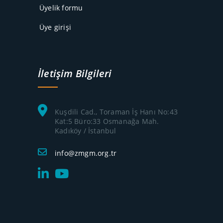
Üyelik formu
Üye girişi
İletişim Bilgileri
Kuşdili Cad., Toraman İş Hanı No:43
Kat:5 Büro:33 Osmanağa Mah.
Kadıköy / İstanbul
info@zmgm.org.tr