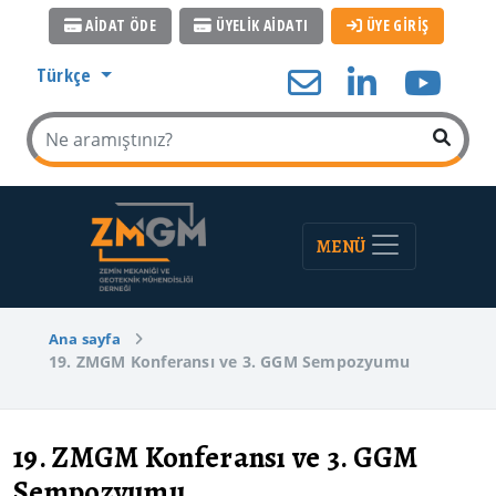
AİDAT ÖDE
ÜYELİK AİDATI
ÜYE GİRİŞ
Türkçe
MENÜ
Ana sayfa
19. ZMGM Konferansı ve 3. GGM Sempozyumu
19. ZMGM Konferansı ve 3. GGM
Sempozyumu