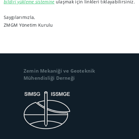
bildiri yükleme sistemine
ulaşmak için linkleri tıklayabilirsiniz.
Saygılarımızla,
ZMGM Yönetim Kurulu
Zemin Mekaniği ve Geoteknik
Mühendisliği Derneği