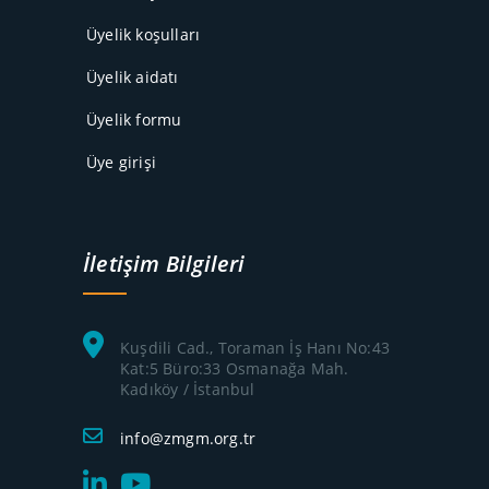
Üyelik koşulları
Üyelik aidatı
Üyelik formu
Üye girişi
İletişim Bilgileri
Kuşdili Cad., Toraman İş Hanı No:43
Kat:5 Büro:33 Osmanağa Mah.
Kadıköy / İstanbul
info@zmgm.org.tr